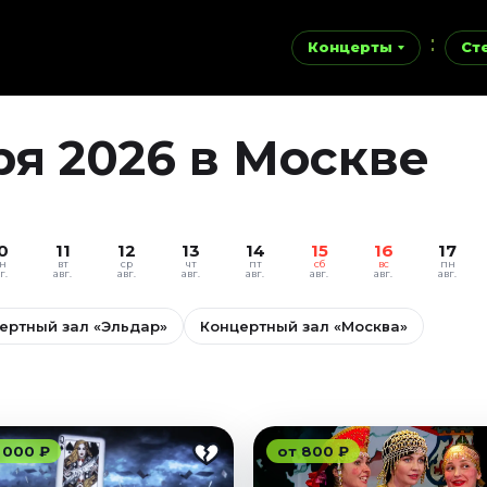
Концерты
Ст
ря 2026 в Москве
0
11
12
13
14
15
16
17
н
вт
ср
чт
пт
сб
вс
пн
г.
авг.
авг.
авг.
авг.
авг.
авг.
авг.
ертный зал «Эльдар»
Концертный зал «Москва»
 000 ₽
от 800 ₽