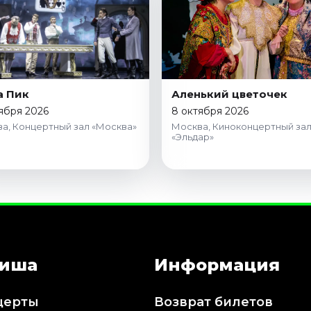
а Пик
Аленький цветочек
ября 2026
8 октября 2026
а, Концертный зал «Москва»
Москва, Киноконцертный за
«Эльдар»
иша
Информация
церты
Возврат билетов