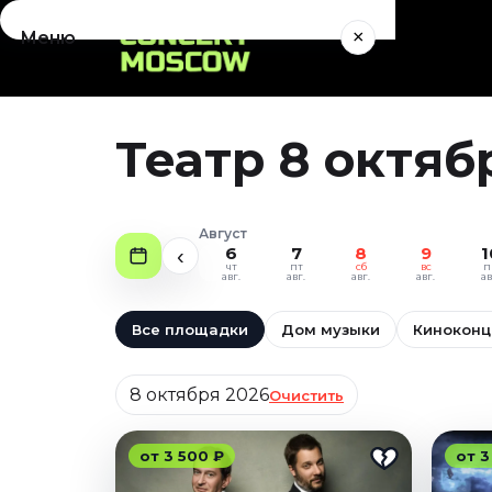
×
Меню
Концерты
Август 2026
Театр 8 октяб
Сентябрь 2026
Октябрь 2026
Ноябрь 2026
Август
Декабрь 2026
6
7
8
9
1
‹
чт
пт
сб
вс
п
Январь 2027
авг.
авг.
авг.
авг.
ав
Театр
Все площадки
Дом музыки
Киноконц
Август 2026
Дата
Сентябрь 2026
8 октября 2026
Очистить
Октябрь 2026
Ноябрь 2026
от 3 500 ₽
от 3
Декабрь 2026