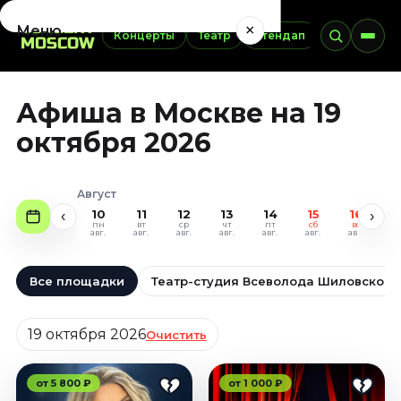
×
Меню
Концерты
Театр
Стендап
Выставки
Концерты
Афиша в Москве на 19
Август 2026
Сентябрь 2026
октября 2026
Октябрь 2026
Ноябрь 2026
Август
Декабрь 2026
10
11
12
13
14
15
16
1
‹
›
Январь 2027
пн
вт
ср
чт
пт
сб
вс
п
авг.
авг.
авг.
авг.
авг.
авг.
авг.
ав
Театр
Все площадки
Театр-студия Всеволода Шиловского
Август 2026
Сентябрь 2026
Дата
19 октября 2026
Очистить
Октябрь 2026
Ноябрь 2026
Декабрь 2026
от 5 800 ₽
от 1 000 ₽