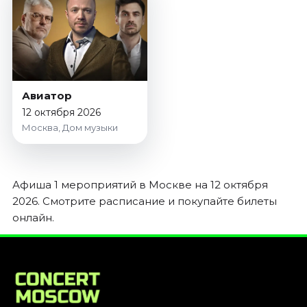
Январь 2027
Стендап
Август 2026
Сентябрь 2026
Октябрь 2026
Авиатор
Ноябрь 2026
12 октября 2026
Декабрь 2026
Москва, Дом музыки
Выставки
Август 2026
Афиша 1 мероприятий в Москве на 12 октября
Сентябрь 2026
2026. Смотрите расписание и покупайте билеты
Октябрь 2026
онлайн.
Декабрь 2026
Январь 2027
Экскурсии
Сентябрь 2026