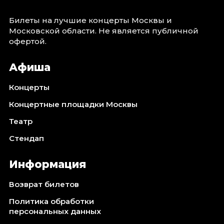
Октябрь 2026
Билеты на лучшие концерты Москвы и
Спорт
Московской области. Не является публичной
офертой.
Август 2026
Сентябрь 2026
Афиша
Октябрь 2026
Концерты
События
Концертные площадки Москвы
Август 2026
Сентябрь 2026
Театр
Октябрь 2026
Стендап
Ноябрь 2026
Декабрь 2026
Информация
Январь 2027
Возврат билетов
Площадки
Политика обработки
персональных данных