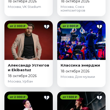
18 октября 2026
18 октября 2026
Октябрь 2026
Москва, VK Stadium
Москва, Союз
композиторов
Спорт
Август 2026
от 2 000 ₽
от 2 000 ₽
Сентябрь 2026
Октябрь 2026
События
Август 2026
Сентябрь 2026
Октябрь 2026
Александр Устюгов
Классика энерджи
и Ekibastuz
Ноябрь 2026
18 октября 2026
18 октября 2026
Москва, Дом музыки
Декабрь 2026
Москва, Урбан
Январь 2027
от 2 000 ₽
от 1 500 ₽
Площадки