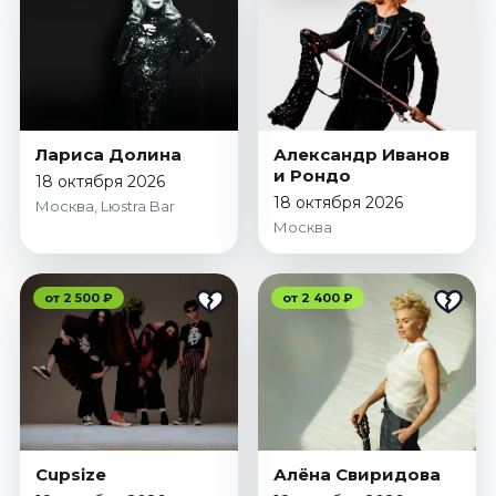
Январь 2027
Стендап
Август 2026
Сентябрь 2026
Октябрь 2026
Лариса Долина
Александр Иванов
Ноябрь 2026
и Рондо
18 октября 2026
18 октября 2026
Декабрь 2026
Москва, Lюstra Bar
Москва
Выставки
Август 2026
от 2 500 ₽
от 2 400 ₽
Сентябрь 2026
Октябрь 2026
Декабрь 2026
Январь 2027
Экскурсии
Cupsize
Алёна Свиридова
Сентябрь 2026