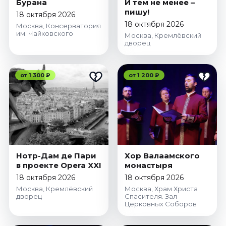
Бурана
И тем не менее –
пишу!
18 октября 2026
18 октября 2026
Москва, Консерватория
им. Чайковского
Москва, Кремлёвский
дворец
от 1 300 ₽
от 1 200 ₽
Нотр-Дам де Пари
Хор Валаамского
в проекте Opera XXI
монастыря
18 октября 2026
18 октября 2026
Москва, Кремлёвский
Москва, Храм Христа
дворец
Спасителя. Зал
Церковных Соборов