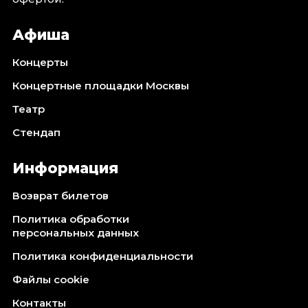
Октябрь 2026
Афиша
Спорт
Август 2026
Концерты
Сентябрь 2026
Концертные площадки Москвы
Октябрь 2026
Театр
События
Стендап
Август 2026
Сентябрь 2026
Информация
Октябрь 2026
Возврат билетов
Ноябрь 2026
Декабрь 2026
Политика обработки
персональных данных
Январь 2027
Политика конфиденциальности
Площадки
Файлы cookie
Контакты