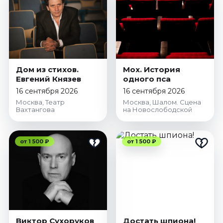
Январь 2027
Стендап
Август 2026
Сентябрь 2026
Октябрь 2026
Дом из стихов.
Мох. История
Ноябрь 2026
Евгений Князев
одного пса
16 сентября 2026
16 сентября 2026
Декабрь 2026
Москва, Театр
Москва, Шалом. Сцена
Вахтангова
на Новослободской
Выставки
Август 2026
Сентябрь 2026
от 1 500 ₽
от 1 500 ₽
Октябрь 2026
Декабрь 2026
Январь 2027
Экскурсии
Сентябрь 2026
Виктор Сухоруков
Достать шпиона!