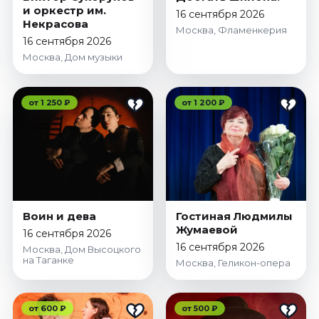
Октябрь 2026
и оркестр им.
16 сентября 2026
Некрасова
Москва, Фламенкерия
Спорт
16 сентября 2026
Москва, Дом музыки
Август 2026
Сентябрь 2026
Октябрь 2026
от 1 250 ₽
от 1 200 ₽
События
Август 2026
Сентябрь 2026
Октябрь 2026
Ноябрь 2026
Воин и дева
Гостиная Людмилы
Декабрь 2026
Жумаевой
16 сентября 2026
Январь 2027
16 сентября 2026
Москва, Дом Высоцкого
на Таганке
Москва, Геликон-опера
Площадки
от 600 ₽
от 500 ₽