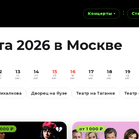
Концерты
Ст
ста 2026 в Москве
2
13
14
15
16
17
18
19
р
чт
пт
сб
вс
пн
вт
ср
г.
авг.
авг.
авг.
авг.
авг.
авг.
авг.
Михалкова
Дворец на Яузе
Театр на Таганке
Театр
 000 ₽
от 1 000 ₽