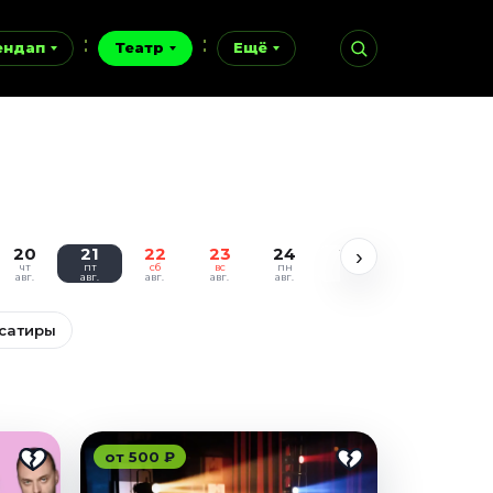
ендап
Театр
Ещё
20
21
22
23
24
25
26
27
›
чт
пт
сб
вс
пн
вт
ср
чт
авг.
авг.
авг.
авг.
авг.
авг.
авг.
авг.
 сатиры
от 500 ₽