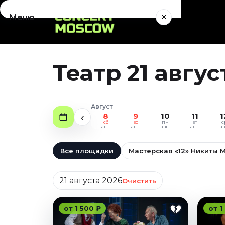
×
Меню
Концерты
Август 2026
Театр 21 авгу
Сентябрь 2026
Октябрь 2026
Ноябрь 2026
Август
Декабрь 2026
8
9
10
11
1
‹
сб
вс
пн
вт
с
Январь 2027
авг.
авг.
авг.
авг.
ав
Театр
Все площадки
Мастерская «12» Никиты 
Август 2026
Дата
Сентябрь 2026
21 августа 2026
Очистить
Октябрь 2026
Ноябрь 2026
от 1 500 ₽
от 1
Декабрь 2026