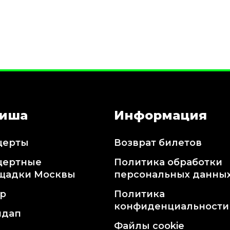
иша
Информация
церты
Возврат билетов
цертные
Политика обработки
щадки Москвы
персональных данны
тр
Политика
конфиденциальности
ндап
Файлы cookie