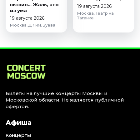
Октябрь 2026
выжил... Жаль, что
19 августа 2026
из ума
Москва, Театр на
Спорт
19 августа 2026
Таганке
Москва, ДК им. Зуева
Август 2026
Сентябрь 2026
Октябрь 2026
События
Август 2026
Сентябрь 2026
Октябрь 2026
Ноябрь 2026
Билеты на лучшие концерты Москвы и
Декабрь 2026
Московской области. Не является публичной
офертой.
Январь 2027
Афиша
Площадки
Концерты