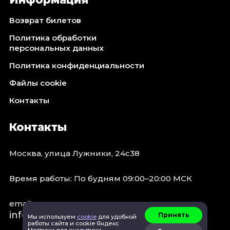
Октябрь 2026
Возврат билетов
Спорт
Политика обработки
Август 2026
персональных данных
Сентябрь 2026
Политика конфиденциальности
Октябрь 2026
Файлы cookie
События
Контакты
Август 2026
Сентябрь 2026
Контакты
Октябрь 2026
Ноябрь 2026
Москва, улица Лужники, 24с38
Декабрь 2026
Январь 2027
Время работы: По будням 09:00–20:00 МСК
email:
Площадки
info@concert.moscow
Принять
Мы используем
cookie
для удобной
работы сайта и cookie Яндекс
Метрики для аналитики.