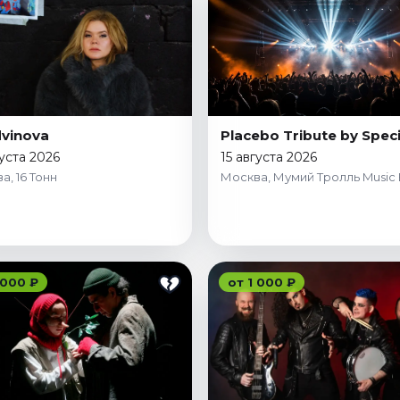
vinova
Placebo Tribute by Speci
густа 2026
15 августа 2026
а, 16 Тонн
Москва, Мумий Тролль Music 
 000 ₽
от 1 000 ₽