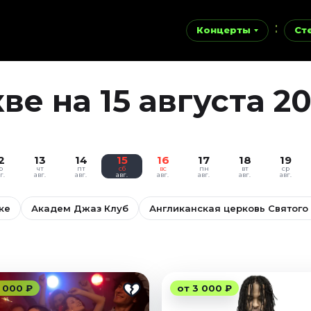
Концерты
Ст
е на 15 августа 2
2
13
14
15
16
17
18
19
р
чт
пт
сб
вс
пн
вт
ср
г.
авг.
авг.
авг.
авг.
авг.
авг.
авг.
ке
Академ Джаз Клуб
Англиканская церковь Святого
 000 ₽
от 3 000 ₽