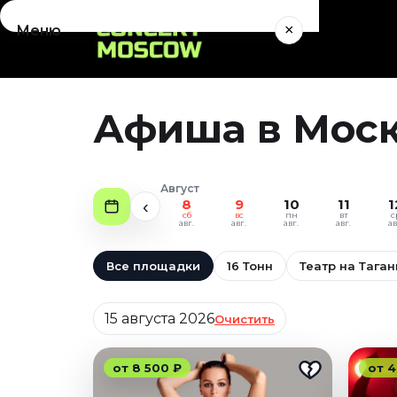
×
Меню
Концерты
Август 2026
Афиша в Москв
Сентябрь 2026
Октябрь 2026
Ноябрь 2026
Август
Декабрь 2026
8
9
10
11
1
‹
сб
вс
пн
вт
с
Январь 2027
авг.
авг.
авг.
авг.
ав
Театр
Все площадки
16 Тонн
Театр на Таган
Август 2026
Дата
Сентябрь 2026
15 августа 2026
Очистить
Октябрь 2026
Ноябрь 2026
от 8 500 ₽
от 4
Декабрь 2026