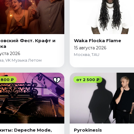
овский Фест. Крафт и
Waka Flocka Flame
ыка
15 августа 2026
густа 2026
Москва, TAU
а, VK Музыка Летом
 800 ₽
от 2 500 ₽
хиты: Depeche Mode,
Pyrokinesis