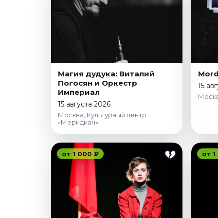
Магия дудука: Виталий
Mord
Погосян и Оркестр
15 ав
Империал
Москв
15 августа 2026
Москва, Культурный центр
«Меридиан»
от 1 000 ₽
от 1