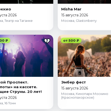
оккио
Misha Mar
густа 2026
15 августа 2026
а, Театр на Таганке
Москва, Glastonberry
00 ₽
от 500 ₽
ой Проспект.
Эмбер фест
лоты» на кассете.
15 августа 2026
щие Струны. 20 лет!
Москва, Кинопарк Москино
густа 2026
(Краснопахорское)
а, 16 Тонн