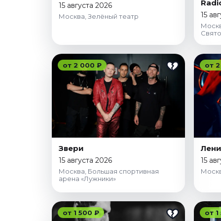
Radi
15 августа 2026
Октябрь 2026
15 ав
Москва, Зелёный театр
Спорт
Москв
Свято
Август 2026
Сентябрь 2026
от 2 000 ₽
от 2
Октябрь 2026
События
Август 2026
Сентябрь 2026
Октябрь 2026
Ноябрь 2026
Звери
Лени
Декабрь 2026
15 августа 2026
15 ав
Январь 2027
Москва, Большая спортивная
Москв
арена «Лужники»
Площадки
от 1 500 ₽
от 1