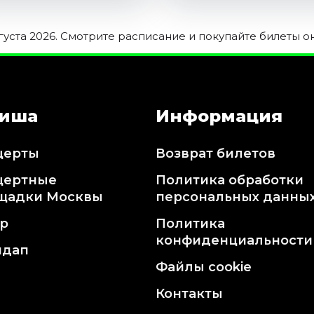
уста 2026. Смотрите расписание и покупайте билеты о
иша
Информация
церты
Возврат билетов
цертные
Политика обработки
щадки Москвы
персональных данны
тр
Политика
конфиденциальности
ндап
Файлы cookie
Контакты