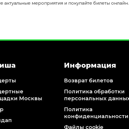
е актуальные мероприятия и покупайте билеты онлайн.
иша
Информация
церты
Возврат билетов
цертные
Политика обработки
щадки Москвы
персональных данны
тр
Политика
конфиденциальности
ндап
Файлы cookie