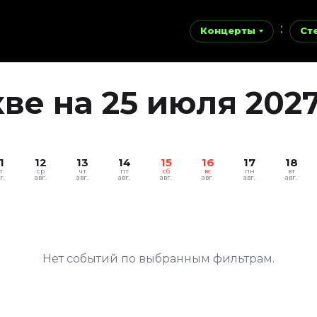
Концерты
Ст
ве на 25 июля 202
1
12
13
14
15
16
17
18
т
ср
чт
пт
сб
вс
пн
вт
г.
авг.
авг.
авг.
авг.
авг.
авг.
авг.
Нет событий по выбранным фильтрам.