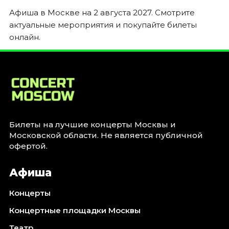
Январь 2027
Афиша в Москве на 2 августа 2027. Смотрите
Стендап
актуальные мероприятия и покупайте билеты
онлайн.
Август 2026
Сентябрь 2026
Октябрь 2026
Ноябрь 2026
Декабрь 2026
Выставки
Билеты на лучшие концерты Москвы и
Август 2026
Московской области. Не является публичной
Сентябрь 2026
офертой.
Октябрь 2026
Афиша
Декабрь 2026
Январь 2027
Концерты
Экскурсии
Концертные площадки Москвы
Сентябрь 2026
Театр