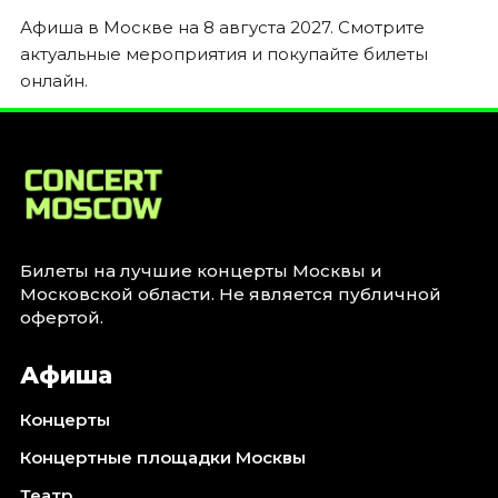
Январь 2027
Афиша в Москве на 8 августа 2027. Смотрите
Стендап
актуальные мероприятия и покупайте билеты
онлайн.
Август 2026
Сентябрь 2026
Октябрь 2026
Ноябрь 2026
Декабрь 2026
Выставки
Билеты на лучшие концерты Москвы и
Август 2026
Московской области. Не является публичной
Сентябрь 2026
офертой.
Октябрь 2026
Афиша
Декабрь 2026
Январь 2027
Концерты
Экскурсии
Концертные площадки Москвы
Сентябрь 2026
Театр