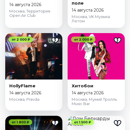
поле
Октябрь 2026
14 августа 2026
14 августа 2026
Москва, Территория
Спорт
Open Air Club
Москва, VK Музыка
Летом
Август 2026
Сентябрь 2026
Октябрь 2026
от 2 000 ₽
от 2 000 ₽
События
Август 2026
Сентябрь 2026
Октябрь 2026
Ноябрь 2026
HollyFlame
Хитобои
Декабрь 2026
14 августа 2026
14 августа 2026
Январь 2027
Москва, Pravda
Москва, Мумий Тролль
Music Bar
Площадки
от 1 800 ₽
от 1 500 ₽