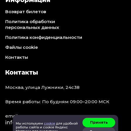
Октябрь 2026
Возврат билетов
Спорт
Политика обработки
Август 2026
персональных данных
Сентябрь 2026
Политика конфиденциальности
Октябрь 2026
Файлы cookie
События
Контакты
Август 2026
Сентябрь 2026
Контакты
Октябрь 2026
Ноябрь 2026
Москва, улица Лужники, 24с38
Декабрь 2026
Январь 2027
Время работы: По будням 09:00–20:00 МСК
email:
Площадки
info@concert.moscow
Принять
Мы используем
cookie
для удобной
работы сайта и cookie Яндекс
Метрики для аналитики.