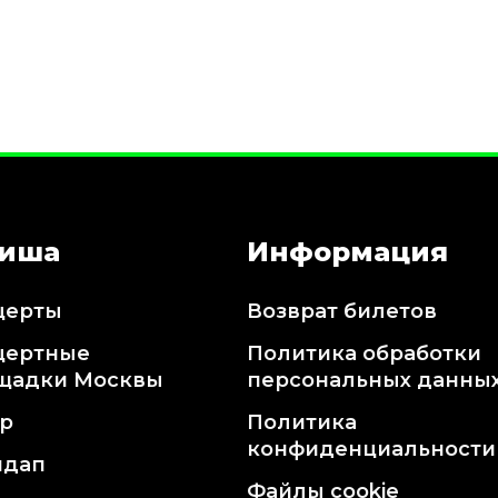
иша
Информация
церты
Возврат билетов
цертные
Политика обработки
щадки Москвы
персональных данны
тр
Политика
конфиденциальности
ндап
Файлы cookie