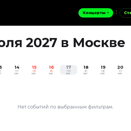
Концерты
Ст
юля 2027 в Москве
3
14
15
16
17
18
19
20
т
пт
сб
вс
пн
вт
ср
чт
г.
авг.
авг.
авг.
авг.
авг.
авг.
авг.
Нет событий по выбранным фильтрам.